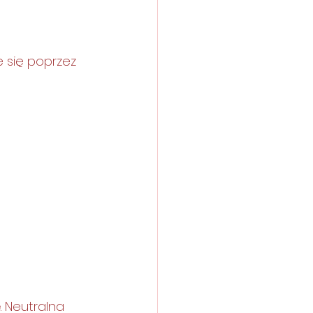
 się poprzez 
e
. Neutralna 