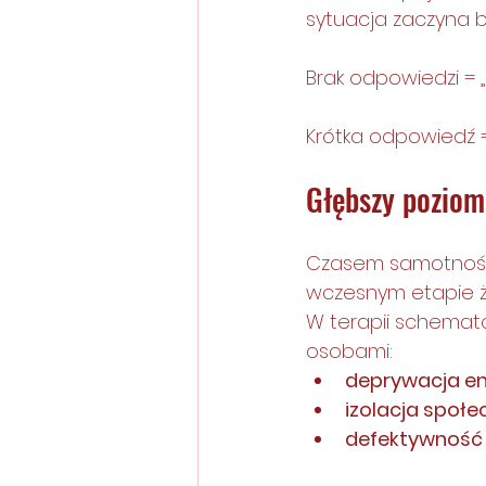
sytuacja zaczyna 
Brak odpowiedzi = „
Krótka odpowiedź = „
Głębszy poziom
Czasem samotność n
wczesnym etapie życ
W terapii schemat
osobami:
deprywacja e
izolacja społe
defektywność 