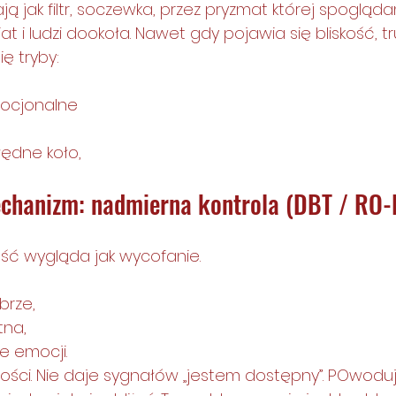
ą jak filtr, soczewka, przez pryzmat której spogląd
t i ludzi dookoła. Nawet gdy pojawia się bliskość, t
ię tryby:
ocjonalne
łędne koło,
echanizm: nadmierna kontrola (DBT / RO
ść wygląda jak wycofanie.
brze,
tna,
e emocji.
wości. Nie daje sygnałów „jestem dostępny”. POwoduj