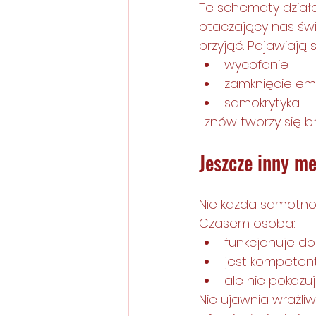
Te schematy działaj
otaczający nas świa
przyjąć. Pojawiają s
wycofanie
zamknięcie em
samokrytyka
I znów tworzy się b
Jeszcze inny m
Nie każda samotno
Czasem osoba:
funkcjonuje do
jest kompeten
ale nie pokazuj
Nie ujawnia wrażli