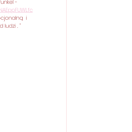
unkel - 
=NAEppFUWLfc
jonalną  i 
zi ... " 