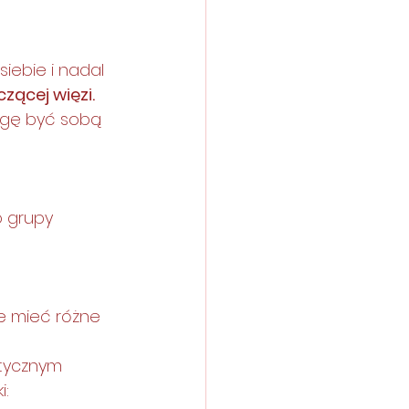
ebie i nadal 
ącej więzi. 
mogę być sobą 
o grupy 
e mieć różne 
tycznym 
i: