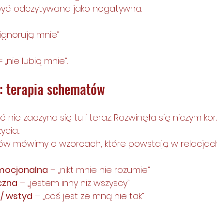
być odczytywana jako negatywna. 
ignorują mnie”
nie lubią mnie”.. 
: terapia schematów
ie zaczyna się tu i teraz. Rozwinęła się niczym kor
ia... 
ów mówimy o wzorcach, które powstają w relacjac
mocjonalna
 – „nikt mnie nie rozumie”
czna
 – „jestem inny niż wszyscy”
/ wstyd
 – „coś jest ze mną nie tak”