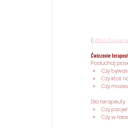
(
https://www.t
Ćwiczenie terapeu
Posłuchaj piose
Czy bywas
Czy ktoś 
Czy możesz
Dla terapeuty:
Czy pacje
Czy w rela