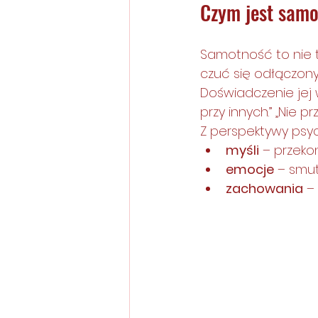
Czym jest samo
Samotność to nie t
czuć się odłączon
Doświadczenie jej 
przy innych.” „Nie pr
Z perspektywy psy
myśli
 – przeko
emocje
 – smut
zachowania
 –