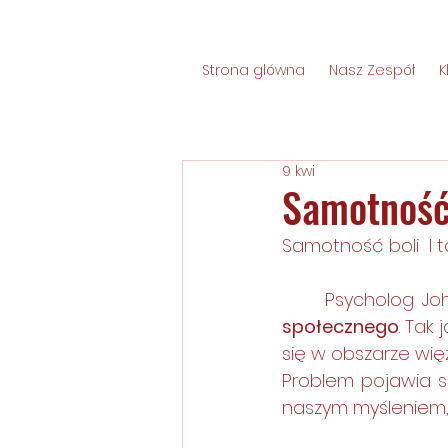
Strona glówna
Nasz Zespół
K
9 kwi
Samotność
Samotność boli  I 
	Psycholog J
społecznego
. Tak
się w obszarze wię
Problem pojawia si
naszym myśleniem,