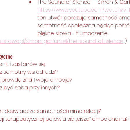
The Sound of Silence — Simon & Garf
https://www.youtube.com/watch?v
ten utwór pokazuje samotność emoc
samotność społeczną będąc pośród lud
piękne słowa - tłumaczenie 
ekstowo.pl/simon-garfunkel/the-sound-of-silence
 ) 
tyczne
nki i zastanów się:
z samotny wśród ludzi?
naprawdę zna Twoje emocje?
 być sobą przy innych?
nt doświadcza samotności mimo relacji?
cji terapeutycznej pojawia się „cisza” emocjonalna?