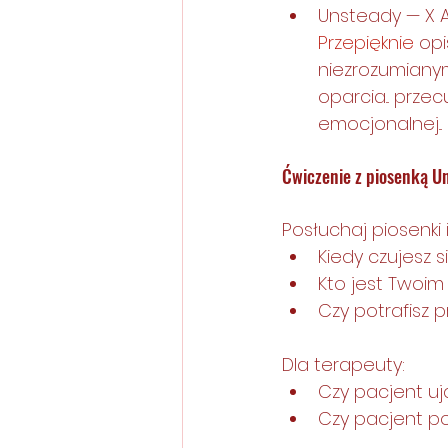
Unsteady — X 
Przepięknie
opi
niezrozumianym
oparcia... prz
emocjonalnej...
Ćwiczenie z piosenką U
Posłuchaj piosenki
Kiedy czujesz s
Kto jest Twoi
Czy potrafisz 
Dla terapeuty:
Czy pacjent u
Czy pacjent p