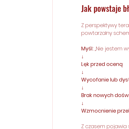
Jak powstaje b
Z perspektywy ter
powtarzalny schem
Myśl:
 „Nie jestem w
↓
Lęk przed oceną
↓
Wycofanie lub dy
↓
Brak nowych doświ
↓
Wzmocnienie prze
Z czasem pojawia 