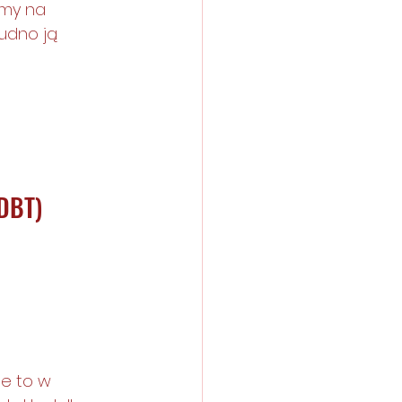
amy na 
rudno ją 
-DBT)
e to w 