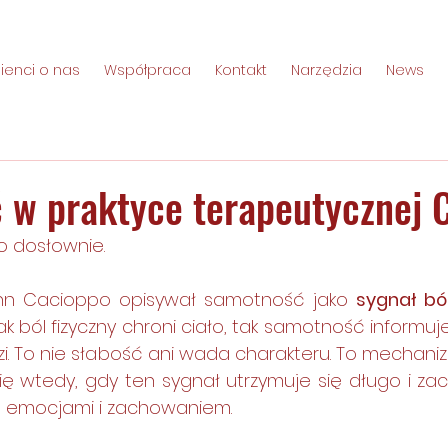
lienci o nas
Współpraca
Kontakt
Narzędzia
News
 w praktyce terapeutycznej 
to dosłownie.
ohn Cacioppo opisywał samotność jako 
sygnał bó
 jak ból fizyczny chroni ciało, tak samotność informuje
zi. To nie słabość ani wada charakteru. To mechaniz
ę wtedy, gdy ten sygnał utrzymuje się długo i zac
 emocjami i zachowaniem.