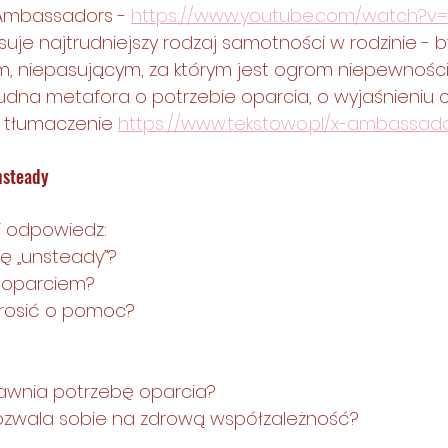
Ambassadors - 
https://www.youtube.com/watch?v=
suje najtrudniejszy rodzaj samotności w rodzinie - b
, niepasującym, za którym jest ogrom niepewności, 
ecudna metafora o potrzebie oparcia, o wyjaśnieniu 
  tłumaczenie 
https://www.tekstowo.pl/x-ambassad
nsteady
 i odpowiedz:
ię „unsteady”?
m oparciem?
prosić o pomoc?
jawnia potrzebę oparcia?
ozwala sobie na zdrową współzależność?