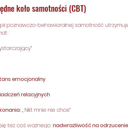
łędne koło samotności (CBT)
apii poznawczo-behawioralnej samotność utrzymuje
at:
ystarczający”
stans emocjonalny
adczeń relacyjnych
konania:
 „ Nikt mnie nie chce”
się też coś ważnego: 
nadwrażliwość na odrzuceni