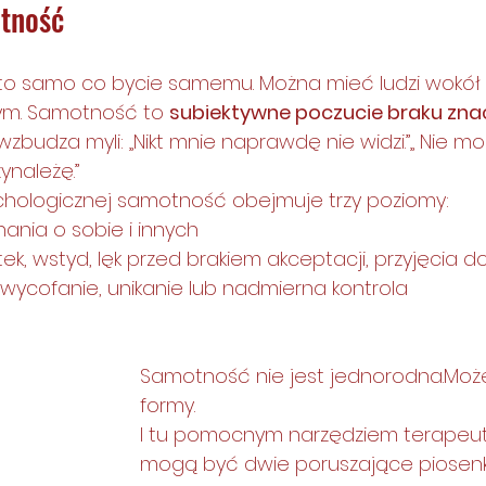
tność
o samo co bycie samemu. Można mieć ludzi wokół si
ym. Samotność to 
subiektywne poczucie braku znacz
wzbudza myli: „Nikt mnie naprawdę nie widzi.”„ Nie 
zynależę.”
chologicznej samotność obejmuje trzy poziomy:
nania o sobie i innych
ek, wstyd, lęk przed brakiem akceptacji, przyjęcia d
 wycofanie, unikanie lub nadmierna kontrola
Samotność nie jest jednorodna.Moż
formy.
I tu pomocnym narzędziem terapeu
mogą być dwie poruszające piosenk