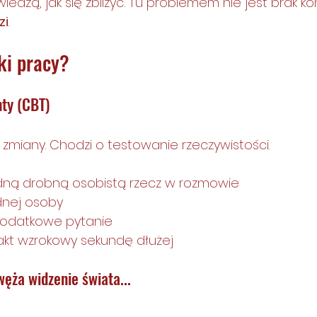
 wiedzą, jak się zbliżyć. Tu problemem nie jest brak kon
zi
.
ki pracy? 
ty (CBT)
e zmiany. Chodzi o testowanie rzeczywistości.
dną drobną osobistą rzecz w rozmowie
dnej osoby
odatkowe pytanie
akt wzrokowy sekundę dłużej
ęża widzenie świata...