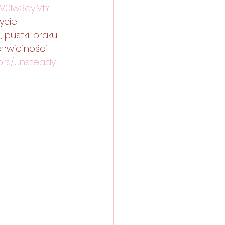
V0lw3qylVfY
ycie 
pustki, braku 
chwiejności 
ors/unsteady