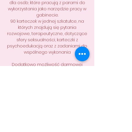
dla osób; które pracują z parami do
wykorzystania jako narzędzie pracy w
gabinecie.
90 karteczek w jednej szkatułce, na
których znajdują się pytania
rozwojowe, terapeutyczne, dotyczące
sfery seksualności, karteczki z
psychoedukacją oraz z zadaniami do
wspólnego wykonania
Dodatkowo możliwość darmowej
konsultacji on-line w celu wyjaśnienia
wątpliwości, podzielenia się swoją
opinią; uzyskania kierunku dalszej drogi,
pracy.