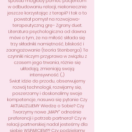
sposób mogłoby pomóc pacjentom
w odbudowaniu relacji, niekoniecznie
jeszcze korzystając z terapii? I tak o to
powstał pomysł na rozwojowo-
terapeutyczną grę– Zgrany duet.
Literatura psychologiczna od dawna
mówi o tym, że na miłość składa się
trzy składniki: namiętność, bliskość i
zaangażowanie (teoria Stenberga). Te
czynniki niczym przyprawa w związku z
czasem jego trwania, różnie się
układają, zmieniają swoją
intensywność. (...)
Świat idzie do przodu, obserwujemy
rozwój technologii, rozwijamy się,
poszerzamy i doskonalimy swoje
kompetencje, nasuwa się pytanie Czy
AKTUALIZUJEMY Wiedzę o Sobie? Czy
Tworzymy nowe „MAPY” odnośnie
preferencji i potrzeb partnera? Czy w
relacji partnerskiej nadal jesteśmy dla
siebie WSPARCIEM?? Czy podzielamy