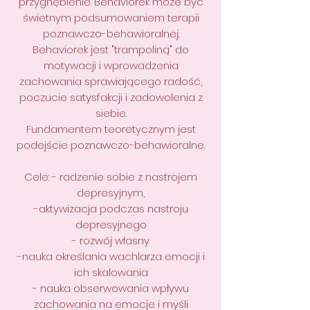
przygnębienie. Behaviorek może być
świetnym podsumowaniem terapii
poznawczo-behawioralnej.
Behaviorek jest "trampoliną" do
motywacji i wprowadzenia
zachowania sprawiającego radość,
poczucie satysfakcji i zadowolenia z
siebie.
Fundamentem teoretycznym jest
podejście poznawczo-behawioralne.
Cele: - radzenie sobie z nastrojem
depresyjnym,
-aktywizacja podczas nastroju
depresyjnego
- rozwój własny
-nauka określania wachlarza emocji i
ich skalowania
- nauka obserwowania wpływu
zachowania na emocje i myśli