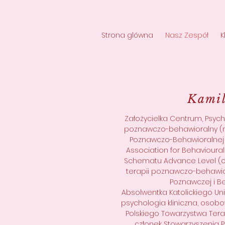
Strona glówna
Nasz Zespół
K
Kamil
Założycielka Centrum, Psyc
poznawczo-behawioralny (nr
Poznawczo-Behawioralnej
Association for Behavioura
Schematu Advance Level (cer
terapii poznawczo-behawior
Poznawczej i Be
Absolwentka Katolickiego Uni
psychologia kliniczna, osobo
Polskiego Towarzystwa Tera
członek Stowarzyszenia 