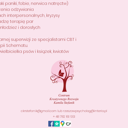
ki paniki, fobie, nerwica natręctw)
zenia odżywiania
ach interpersonalnych, kryzysy
adzę terapię par
młodzież i dorosłych
nej superwizji ze specjalistami CBT i
pii Schematu.
ielbicielka psów i książek, kwiatów
ckrstefanik@gmail.com
lub
rzeszowpsycholog@interia.pl
+ 48 782 161 551