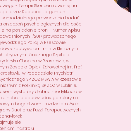
łowego - Terapii Skoncentrowanej na
go przez Rebecca Jorgensen.
 samodzielnego prowadzenia badań
a orzeczeń psychologicznych dla osób
ie na posiadanie broni - Numer wpisu
upoważnionych: 1/2017 prowadzonego
wódzkiego Policji w Rzeszowie.
dowe zdobywałam m.in. w Klinicznym
hiatrycznym Klinicznego Szpitala
Fryderyka Chopina w Rzeszowie, w
nym Zespole Opieki Zdrowotnej im. Prof.
rosławiu, w Pododdziale Psychiatrii
Psychicznego SP ZOZ MSWIA w Rzeszowie
nicznym z Polikliniką SP ZOZ w Lublinie.
czasem wystarczy drobna modyfikacja w
cie nabrało odpowiedniego kolorytu i
nowym bogactwem i rozdziałem życia...
grany Duet oraz Puzzli Terapeutycznych
Behaviorek.
ajmuję się:
zeniami nastroju