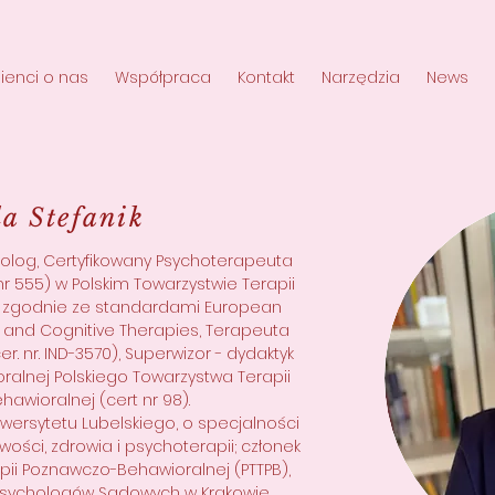
lienci o nas
Współpraca
Kontakt
Narzędzia
News
a Stefanik
holog, Certyfikowany Psychoterapeuta
 555) w Polskim Towarzystwie Terapii
 zgodnie ze standardami European
l and Cognitive Therapies, Terapeuta
. nr. IND-3570), Superwizor - dydaktyk
alnej Polskiego Towarzystwa Terapii
hawioralnej (cert nr 98).
wersytetu Lubelskiego, o specjalności
wości, zdrowia i psychoterapii; członek
pii Poznawczo-Behawioralnej (PTTPB),
Psychologów Sądowych w Krakowie.