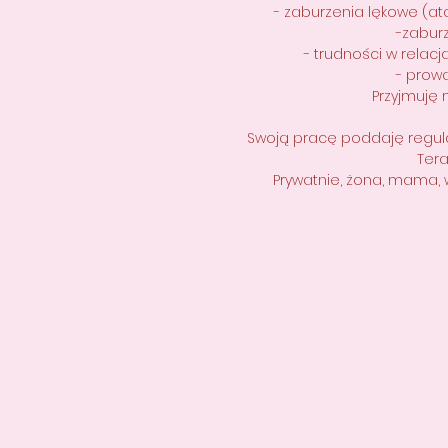
- zaburzenia lękowe (ata
-zabur
- trudności w relacj
- prow
Przyjmuję 
Swoją pracę poddaję regular
Tera
Prywatnie, żona, mama, w