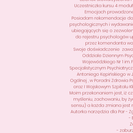
Uczestniczka kursu 4 modu
Emocjach prowadzone
Posiadam rekomendacje do
psychologicznych i wydawani
ubiegających się o zezwolen
do rejestru psychologów 
przez komendanta woje
Swoje doświadczenie zawo
Oddziale Dziennym Psyc
Wojewódzkiego Nr 1 im. 
Specjalistycznym Psychiatrycz
Antoniego Kępińskiego w Ja
Ogólnej , w Poradni Zdrowia 
oraz I Wojskowym Szpitalu Kli
Moim przekonaniem jest, iż 
myśleniu, zachowaniu, by ży
sensu:) a każda zmiana jest 
Autorka narzędzia dla Par - Z
- 
Z
- zabur