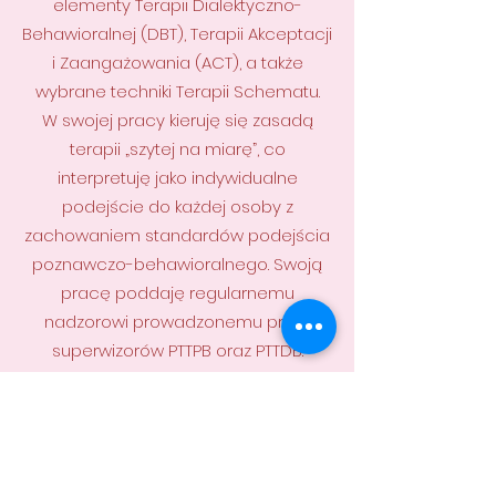
elementy Terapii Dialektyczno-
Behawioralnej (DBT), Terapii Akceptacji
i Zaangażowania (ACT), a także
wybrane techniki Terapii Schematu.
W swojej pracy kieruję się zasadą
terapii „szytej na miarę”, co
interpretuję jako indywidualne
podejście do każdej osoby z
zachowaniem standardów podejścia
poznawczo-behawioralnego. Swoją
pracę poddaję regularnemu
nadzorowi prowadzonemu przez
superwizorów PTTPB oraz PTTDB.
Prowadzi psychoterapię indywidualną
i treningi umiejętności DBT dla osób
dorosłych oraz młodzieży od 16 r.ż.