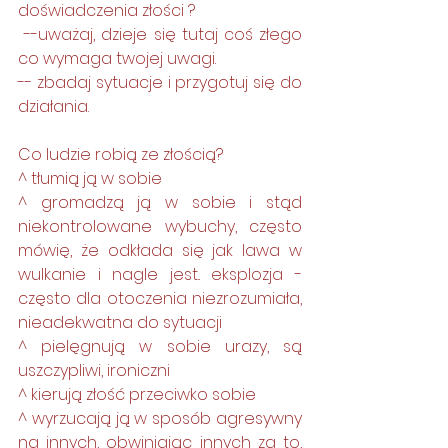
doświadczenia złości ?
 --uważaj, dzieje się tutaj coś złego 
co wymaga twojej uwagi. 
-- zbadaj sytuacje i przygotuj się do 
działania. 
Co ludzie robią ze złością? 
^ tłumią ją w sobie 
^ gromadzą ją w sobie i stąd 
niekontrolowane wybuchy, często 
mówię, że odkłada się jak lawa w 
wulkanie i nagle jest.. eksplozja - 
często dla otoczenia niezrozumiała, 
nieadekwatna do sytuacji 
^ pielęgnują w sobie urazy, są 
uszczypliwi, ironiczni 
^ kierują złość przeciwko sobie 
^ wyrzucają ją w sposób agresywny 
na innych, obwiniając innych za to, 