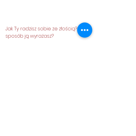
Jak Ty radzisz sobie ze złością? W jaki 
sposób ją wyrażasz? 
pozdrawiam, 
Kamila Stefanik
Zobacz wszystkie
Ostatnie posty