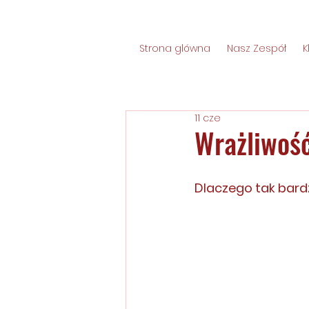
Strona glówna
Nasz Zespół
K
11 cze
Wrażliwoś
Dlaczego tak bardz