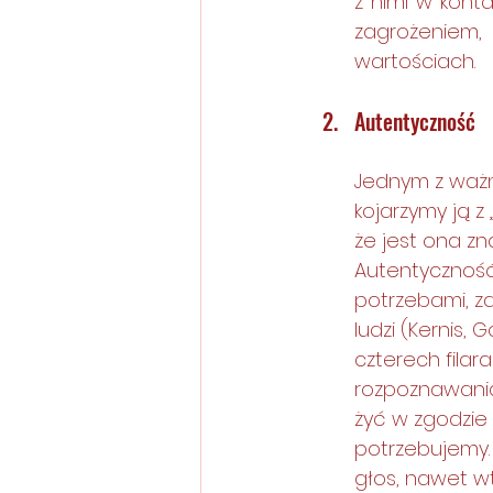
z nimi w konta
zagrożeniem,
wartościach. 
Autentyczność 
Jednym z ważn
kojarzymy ją z
że jest ona z
Autentyczność
potrzebami, z
ludzi (Kernis,
czterech filar
rozpoznawania
żyć w zgodzie 
potrzebujemy.
głos, nawet w