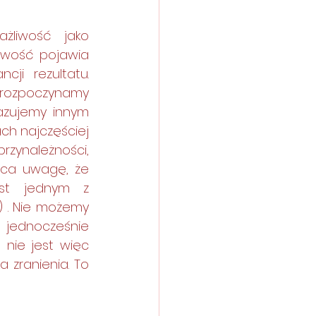
żliwość jako 
iwość pojawia 
i rezultatu. 
rozpoczynamy 
zujemy innym 
h najczęściej 
zynależności, 
aca uwagę, że 
st jednym z 
 . Nie możemy 
 jednocześnie 
nie jest więc 
zranienia. To 