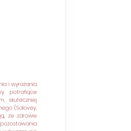
a i wyrażania 
 potrafiące 
 skuteczniej 
ego (Salovey, 
ą, że zdrowie 
 pozostawania 