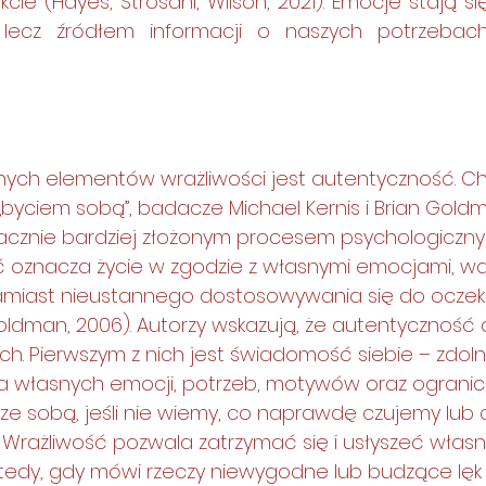
kcie (Hayes, Strosahl, Wilson, 2021). Emocje stają s
 lecz źródłem informacji o naszych potrzebach,
ych elementów wrażliwości jest autentyczność. C
 „byciem sobą”, badacze Michael Kernis i Brian Gold
nacznie bardziej złożonym procesem psychologiczny
 oznacza życie w zgodzie z własnymi emocjami, war
amiast nieustannego dostosowywania się do oczek
 Goldman, 2006). Autorzy wskazują, że autentyczność 
ach. Pierwszym z nich jest świadomość siebie – zdol
 własnych emocji, potrzeb, motywów oraz ogranicz
ze sobą, jeśli nie wiemy, co naprawdę czujemy lub
 Wrażliwość pozwala zatrzymać się i usłyszeć włas
tedy, gdy mówi rzeczy niewygodne lub budzące lęk 