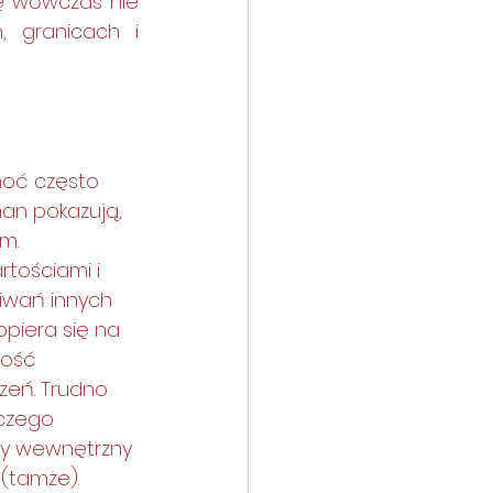
ię wówczas nie 
 granicach i 
hoć często 
man pokazują, 
m. 
tościami i 
iwań innych 
opiera się na 
ność 
eń. Trudno 
 czego 
ny wewnętrzny 
(tamże). 