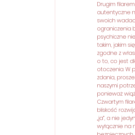
Drugim filare
autentyczne ni
swoich wadach
ograniczenia 
psychiczne ni
takim, jakim s
zgodne z włas
o to, co jest 
otoczenia. W 
zdania, prosze
naszymi potrz
ponieważ wiąże
Czwartym filar
bliskość rozw
„ja”, a nie je
wyłącznie na 
bezpiecznych,