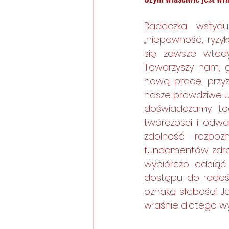
Badaczka wstydu,
„niepewność, ryzyk
się zawsze wtedy
Towarzyszy nam, 
nową pracę, przyz
nasze prawdziwe uc
doświadczamy tego
twórczości i odwa
zdolność rozpoz
fundamentów zdrow
wybiórczo odciąć 
dostępu do radości
oznaką słabości. J
właśnie dlatego 