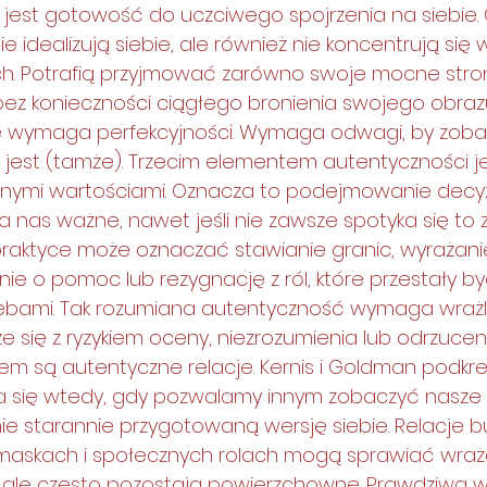
m jest gotowość do uczciwego spojrzenia na siebie.
e idealizują siebie, ale również nie koncentrują się 
. Potrafią przyjmować zarówno swoje mocne strony,
bez konieczności ciągłego bronienia swojego obrazu
e wymaga perfekcyjności. Wymaga odwagi, by zobac
ię jest (tamże). Trzecim elementem autentyczności je
nymi wartościami. Oznacza to podejmowanie decyzj
dla nas ważne, nawet jeśli nie zawsze spotyka się to
praktyce może oznaczać stawianie granic, wyrażan
nie o pomoc lub rezygnację z ról, które przestały b
ebami. Tak rozumiana autentyczność wymaga wrażli
 się z ryzykiem oceny, niezrozumienia lub odrzuceni
em są autentyczne relacje. Kernis i Goldman podkreś
ija się wtedy, gdy pozwalamy innym zobaczyć nasze
dynie starannie przygotowaną wersję siebie. Relacje
maskach i społecznych rolach mogą sprawiać wraż
 ale często pozostają powierzchowne. Prawdziwa w