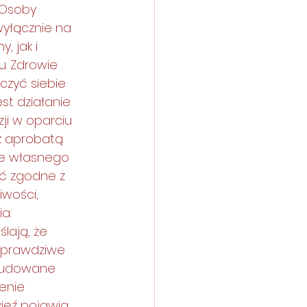
 Osoby 
wyłącznie na 
 jak i 
. Zdrowie 
zyć siebie 
st działanie 
i w oparciu 
 z aprobatą 
ie własnego 
yć zgodne z 
wości, 
a.
lają, że 
 prawdziwe 
 budowane 
enie 
ięź pojawia 