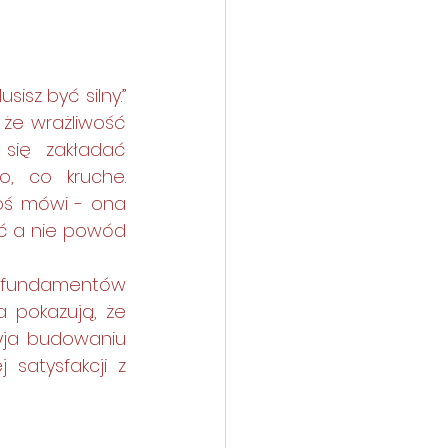
 że wrażliwość 
się zakładać 
, co kruche. 
oś mówi - ona 
ć a nie powód 
a pokazują, że 
yja budowaniu 
satysfakcji z 