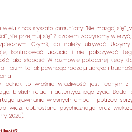
ci.” „Nie przejmuj się.” Z czasem zaczynamy wierzyć,
zpiecznym. Czymś, co należy ukrywać. Uczymy 
je, kontrolować uczucia i nie pokazywać tego
wość jako słabość. W rozmowie potocznej kiedy kt
wa - brzmi to jak pewnego rodzaju udręka i trudnoś
nia. 
go, bliskich relacji i autentycznego życia. Badani
tego ujawniania własnych emocji i potrzeb sprz
cia więzi, dobrostanu psychicznego oraz większej 
arry, 2020).
ażliwość?