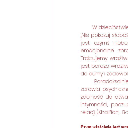
	W dzieciństwie wielu z nas słyszało komunikaty: "Nie mazgaj się.” „Musisz być silny.” 
„Nie pokazuj słaboś
jest czymś niebe
emocjonalne zbro
Traktujemy wrażli
jest bardzo wrażli
do dumy i zadowole
	Paradoksalnie jednak to właśnie wrażliwość jest jednym z fundamentów 
zdrowia psychiczne
zdolność do otwar
intymności, poczu
relacji (Khalifian,  B
Czym właściwie jest wr