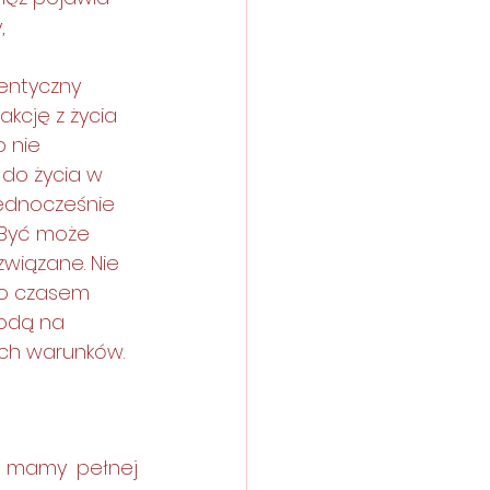
, 
entyczny 
kcję z życia 
 nie 
do życia w 
jednocześnie 
 Być może 
związane. Nie 
o czasem 
kodą na 
ych warunków. 
 mamy pełnej 