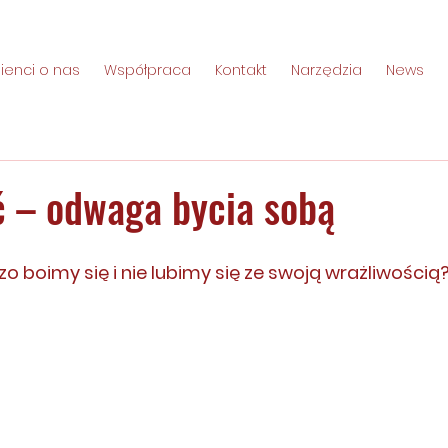
lienci o nas
Współpraca
Kontakt
Narzędzia
News
ć – odwaga bycia sobą
o boimy się i nie lubimy się ze swoją wrażliwością