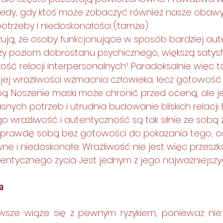
tedy, gdy ktoś może zobaczyć również nasze obawy
otrzeby i niedoskonałości (tamże)
ują, że osoby funkcjonujące w sposób bardziej aut
zy poziom dobrostanu psychicznego, większą satysfa
kość relacji interpersonalnych¹. Paradoksalnie więc to
jej wrażliwości wzmacnia człowieka, lecz gotowość 
bą. Noszenie maski może chronić przed oceną, ale 
nych potrzeb i utrudnia budowanie bliskich relacji.
o wrażliwość i autentyczność są tak silnie ze sobą 
prawdę sobą bez gotowości do pokazania tego, c
ne i niedoskonałe. Wrażliwość nie jest więc przesz
entycznego życia. Jest jednym z jego najważniejsz
a
wsze wiąże się z pewnym ryzykiem, ponieważ nie