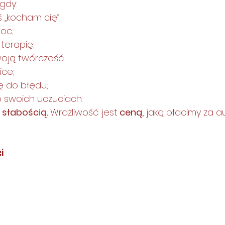
 gdy:
„kocham cię”;
oc;
terapię;
oją twórczość;
ice;
ę do błędu;
swoich uczuciach.
 
słabością. 
Wrażliwość jest
 ceną,
 jaką płacimy za a
i 