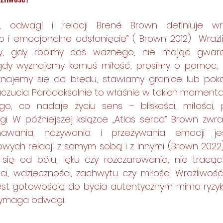
 odwagi i relacji Brené Brown definiuje wra
o i emocjonalne odsłonięcie” ( Brown 2012)  Wrażl
, gdy robimy coś ważnego, nie mając gwarancj
gdy wyznajemy komuś miłość, prosimy o pomoc, 
najemy się do błędu, stawiamy granice lub poka
zucia. Paradoksalnie to właśnie w takich momentac
, co nadaje życiu sens – bliskości, miłości, pr
gi. W późniejszej książce „Atlas serca” Brown zwr
nawania, nazywania i przeżywania emocji je
ych relacji z samym sobą i z innymi (Brown 2022)
się od bólu, lęku czy rozczarowania, nie tracąc
, wdzięczności, zachwytu czy miłości. Wrażliwość 
est gotowością do bycia autentycznym mimo ryzyka 
wymaga odwagi.