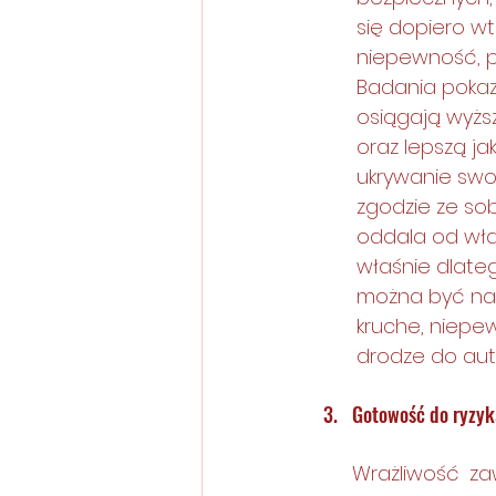
się dopiero w
niepewność, p
Badania pokaz
osiągają wyżs
oraz lepszą ja
ukrywanie swo
zgodzie ze so
oddala od włas
właśnie dlateg
można być na
kruche, niepew
drodze do aut
Gotowość do ryzyk
Wrażliwość za