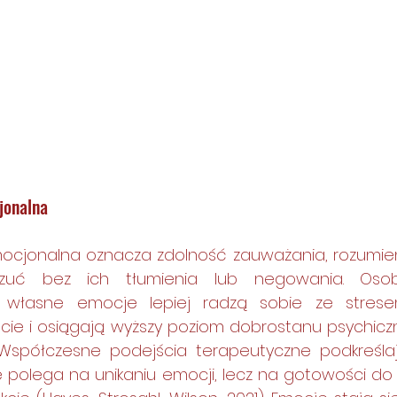
jonalna 
cjonalna oznacza zdolność zauważania, rozumieni
zuć bez ich tłumienia lub negowania. Osoby
własne emocje lepiej radzą sobie ze stresem,
ęcie i osiągają wyższy poziom dobrostanu psychiczn
 Współczesne podejścia terapeutyczne podkreślaj
e polega na unikaniu emocji, lecz na gotowości do