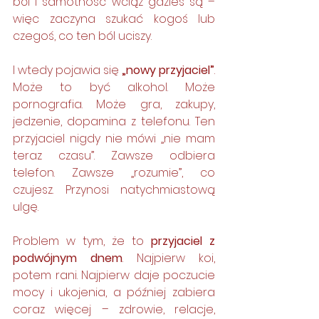
ból i samotność wciąż gdzieś są – 
więc zaczyna szukać kogoś lub 
czegoś, co ten ból uciszy.
I wtedy pojawia się 
„nowy przyjaciel”
. 
Może to być alkohol. Może 
pornografia. Może gra, zakupy, 
jedzenie, dopamina z telefonu. Ten 
przyjaciel nigdy nie mówi „nie mam 
teraz czasu”. Zawsze odbiera 
telefon. Zawsze „rozumie”, co 
czujesz. Przynosi natychmiastową 
ulgę.
Problem w tym, że to 
przyjaciel z 
podwójnym dnem
. Najpierw koi, 
potem rani. Najpierw daje poczucie 
mocy i ukojenia, a później zabiera 
coraz więcej – zdrowie, relacje, 