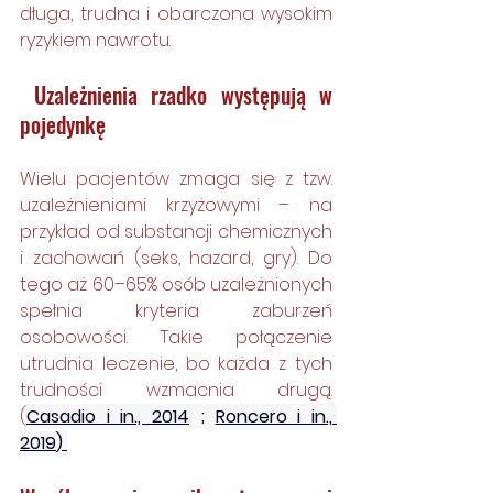
długa, trudna i obarczona wysokim 
ryzykiem nawrotu.
 Uzależnienia rzadko występują w 
pojedynkę
Wielu pacjentów zmaga się z tzw. 
uzależnieniami krzyżowymi – na 
przykład od substancji chemicznych 
i zachowań (seks, hazard, gry). Do 
tego aż 60–65% osób uzależnionych 
spełnia kryteria zaburzeń 
osobowości. Takie połączenie 
utrudnia leczenie, bo każda z tych 
trudności wzmacnia drugą. 
(
Casadio i in., 2014
 ; 
Roncero i in., 
2019
) 