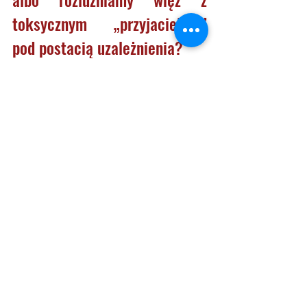
toksycznym „przyjacielem” 
pod postacią uzależnienia? 
Pierwszym krokiem jest zrozumienie, 
dlaczego ten „przyjaciel” w ogóle się 
pojawił
. W ST terapeuta pomaga 
pacjentowi zobaczyć, że 
uzależnienie było sposobem na 
uniknięcie kontaktu z bolesnymi 
trybami dziecięcymi – np. 
Samotnym Dzieckiem czy Zranionym 
Dzieckiem. Uzależnienie chroniło 
przed emocjami, których w 
dzieciństwie nie było komu ukoić.
„To nie jest twoja słabość. To 