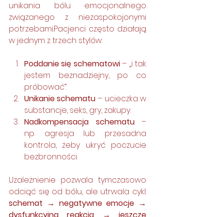
unikania bólu emocjonalnego 
związanego z niezaspokojonymi 
potrzebami.Pacjenci często działają 
w jednym z trzech stylów:
Poddanie się schematowi
 – „i tak 
jestem beznadziejny, po co 
próbować”.
Unikanie schematu
 – ucieczka w 
substancje, seks, gry, zakupy.
Nadkompensacja schematu
 – 
np. agresja lub przesadna 
kontrola, żeby ukryć poczucie 
bezbronności.
Uzależnienie pozwala tymczasowo 
odciąć się od bólu, ale utrwala cykl: 
schemat → negatywne emocje → 
dysfunkcyjna reakcja → jeszcze 