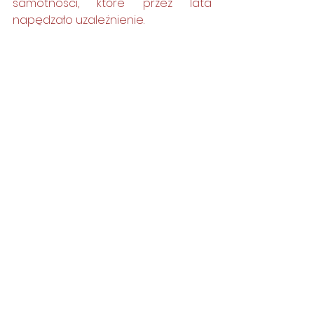
samotności, które przez lata 
napędzało uzależnienie.