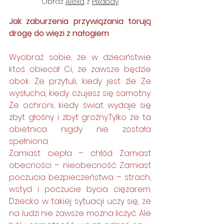
Obraz 
Alexa
 z 
Pixabay
Jak zaburzenia przywiązania torują 
drogę do więzi z nałogiem
Wyobraź sobie, że w dzieciństwie 
ktoś obiecał Ci, że zawsze będzie 
obok. Że przytuli, kiedy jest źle. Że 
wysłucha, kiedy czujesz się samotny. 
Że ochroni, kiedy świat wydaje się 
zbyt głośny i zbyt groźny.Tylko że ta 
obietnica nigdy nie została 
spełniona.
Zamiast ciepła – chłód. Zamiast 
obecności – nieobecność. Zamiast 
poczucia bezpieczeństwa – strach, 
wstyd i poczucie bycia ciężarem. 
Dziecko w takiej sytuacji uczy się, że 
na ludzi nie zawsze można liczyć. Ale 