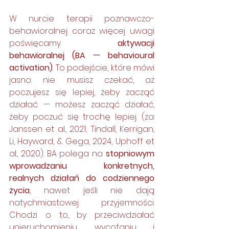
W nurcie terapii poznawczo-
behawioralnej coraz więcej uwagi 
poświęcamy 
aktywacji 
behawioralnej (BA — behavioural 
activation)
. To podejście, które mówi 
jasno: nie musisz czekać, aż 
poczujesz się lepiej, żeby zacząć 
działać — możesz zacząć działać, 
żeby poczuć się trochę lepiej. (za: 
Janssen et al., 2021; Tindall, Kerrigan, 
Li, Hayward, & Gega, 2024, Uphoff et 
al., 2020). BA polega na 
stopniowym 
wprowadzaniu konkretnych, 
realnych działań do codziennego 
życia
, nawet jeśli nie dają 
natychmiastowej przyjemności. 
Chodzi o to, by przeciwdziałać 
unieruchomieniu, wycofaniu i 