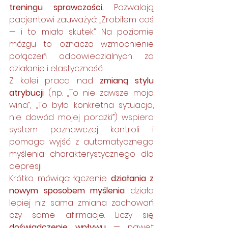
treningu sprawczości.
 Pozwalają 
pacjentowi zauważyć: „Zrobiłem coś 
— i to miało skutek”. Na poziomie 
mózgu to oznacza wzmocnienie 
połączeń odpowiedzialnych za 
działanie i elastyczność.
Z kolei praca nad 
zmianą stylu 
atrybucji
 (np. „To nie zawsze moja 
wina”, „To była konkretna sytuacja, 
nie dowód mojej porażki”) wspiera 
system poznawczej kontroli i 
pomaga wyjść z automatycznego 
myślenia charakterystycznego dla 
depresji.
Krótko mówiąc: łączenie 
działania z 
nowym sposobem myślenia
 działa 
lepiej niż sama zmiana zachowań 
czy same afirmacje. Liczy się 
doświadczenie wpływu
 — nawet 