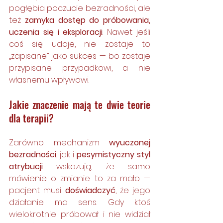
pogłębia poczucie bezradności, ale 
też 
zamyka dostęp do próbowania, 
uczenia się i eksploracji
. Nawet jeśli 
coś się udaje, nie zostaje to 
„zapisane” jako sukces — bo zostaje 
przypisane przypadkowi, a nie 
własnemu wpływowi.
Jakie znaczenie mają te dwie teorie 
dla terapii?
Zarówno mechanizm 
wyuczonej 
bezradności
, jak i 
pesymistyczny styl 
atrybucji
 wskazują, że samo 
mówienie o zmianie to za mało — 
pacjent musi 
doświadczyć
, że jego 
działanie ma sens. Gdy ktoś 
wielokrotnie próbował i nie widział 