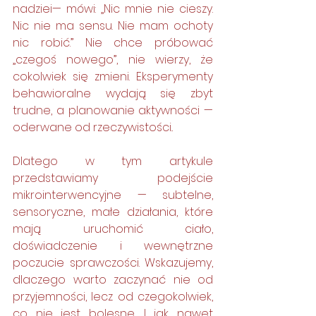
nadziei— mówi: „Nic mnie nie cieszy. 
Nic nie ma sensu. Nie mam ochoty 
nic robić.” Nie chce próbować 
„czegoś nowego”, nie wierzy, że 
cokolwiek się zmieni. Eksperymenty 
behawioralne wydają się zbyt 
trudne, a planowanie aktywności — 
oderwane od rzeczywistości.. 
Dlatego w tym artykule 
przedstawiamy podejście 
mikrointerwencyjne — subtelne, 
sensoryczne, małe działania, które 
mają uruchomić ciało, 
doświadczenie i wewnętrzne 
poczucie sprawczości. Wskazujemy, 
dlaczego warto zaczynać nie od 
przyjemności, lecz od czegokolwiek, 
co nie jest bolesne. I jak nawet 