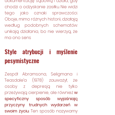
dokumentację sądową i działa, gdy 
chodzi o odzyskanie zasiłku. Nie widzi 
tego jako oznaki sprawczości. 
Oboje, mimo różnych historii, działają 
według podobnych schematów: 
unikają działania, bo nie wierzyą, że 
ma ono sens
Style atrybucji i myślenie 
pesymistyczne
Zespół Abramsona, Seligmana i 
Teasdale’a (1978) zauważył, że 
osoby z depresją nie tylko 
przeżywają cierpienie, ale również 
w 
specyficzny sposób wyjaśniają 
przyczyny trudnych wydarzeń w 
swoim życiu
. Ten sposób nazywamy 