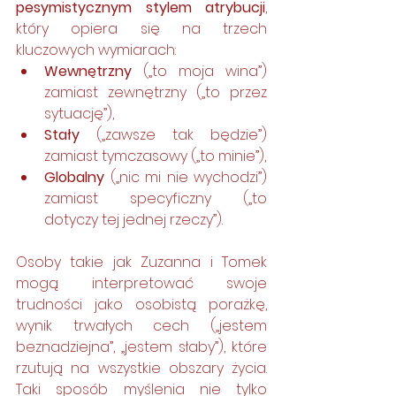
pesymistycznym stylem atrybucji
, 
który opiera się na trzech 
kluczowych wymiarach:
Wewnętrzny
 („to moja wina”) 
zamiast zewnętrzny („to przez 
sytuację”),
Stały
 („zawsze tak będzie”) 
zamiast tymczasowy („to minie”),
Globalny
 („nic mi nie wychodzi”) 
zamiast specyficzny („to 
dotyczy tej jednej rzeczy”).
Osoby takie jak Zuzanna i Tomek 
mogą interpretować swoje 
trudności jako osobistą porażkę, 
wynik trwałych cech („jestem 
beznadziejna”, „jestem słaby”), które 
rzutują na wszystkie obszary życia. 
Taki sposób myślenia nie tylko 