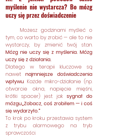
myślenie nie wystarcza? Bo mózg 
uczy się przez doświadczenie
	Możesz godzinami myśleć o 
tym, co warto by zrobić — ale to nie 
wystarczy, by zmienić twój stan. 
Mózg nie uczy się z myślenia. Mózg 
uczy się z działania.
Dlatego w terapii kluczowe są 
nawet 
najmniejsze doświadczenia 
wpływu
. Każde mikro-działanie (np. 
otwarcie okna, napięcie mięśni, 
krótki spacer) jest jak 
sygnał do 
mózgu
:
„Zobacz, coś zrobiłem — i coś 
się wydarzyło.”
To krok po kroku przestawia system 
z trybu alarmowego na tryb 
sprawczości.