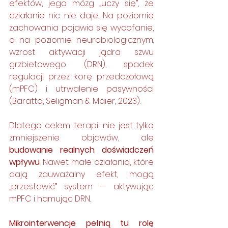
efektów, jego mózg „uczy się”, że 
działanie nic nie daje. Na poziomie 
zachowania pojawia się wycofanie, 
a na poziomie neurobiologicznym: 
wzrost aktywacji jądra szwu 
grzbietowego (DRN), spadek 
regulacji przez korę przedczołową 
(mPFC) i utrwalenie pasywności 
(Baratta, Seligman & Maier, 2023).
Dlatego celem terapii nie jest tylko 
zmniejszenie objawów, ale 
budowanie realnych doświadczeń 
wpływu
. Nawet małe działania, które 
dają zauważalny efekt, mogą 
„przestawić” system — aktywując 
mPFC i hamując DRN.
Mikrointerwencje
pełnią tu rolę 