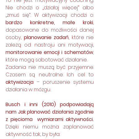
To nie jest motywacyjny coaching. 
Nie chodzi o „działaj więcej” albo 
„zmuś się”. W aktywizacji chodzi o: 
bardzo konkretne, małe kroki
, 
dopasowane do możliwości danej 
osoby, 
planowanie zadań
, które nie 
zależą od nastroju ani motywacji, 
monitorowanie emocji i schematów
, 
które mogą sabotować działanie.
Zadania nie muszą być przyjemne. 
Czasem są neutralne. Ich cel to 
aktywizacja
 – poruszenie systemu 
działania w mózgu.
Busch i inni (2010) podpowiadają 
nam Jak planować działania zgodnie 
z pięcioma  wymiarami aktywności. 
Dzięki niemu można zaplanować 
aktywność tak, by była: