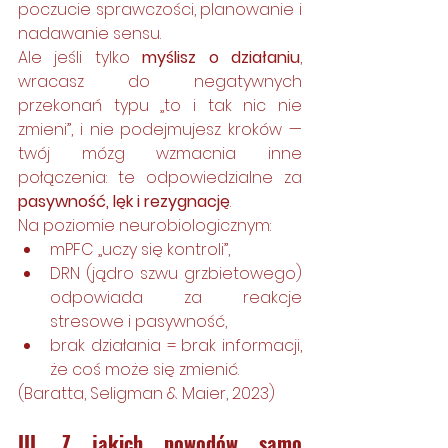
poczucie sprawczości, planowanie i 
nadawanie sensu.
Ale jeśli tylko 
myślisz o działaniu
, 
wracasz do negatywnych 
przekonań typu „to i tak nic nie 
zmieni”, i nie podejmujesz kroków — 
twój mózg wzmacnia inne 
połączenia: te odpowiedzialne za 
pasywność, lęk i rezygnację
.
Na poziomie neurobiologicznym:
mPFC „uczy się kontroli”,
DRN (jądro szwu grzbietowego) 
odpowiada za reakcje 
stresowe i pasywność,
brak działania = brak informacji, 
że coś może się zmienić.
(Baratta, Seligman & Maier, 2023)
III. Z jakich powodów samo 