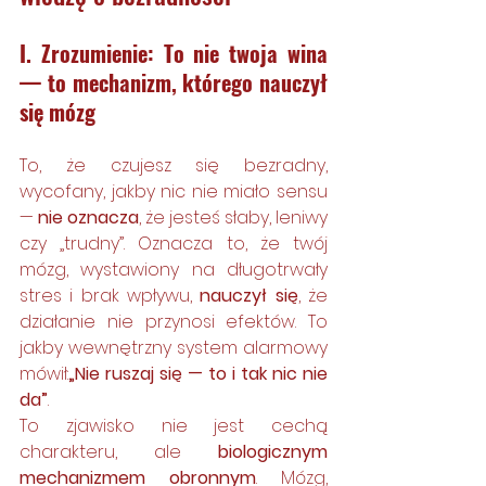
I. Zrozumienie: To nie twoja wina 
— to mechanizm, którego nauczył 
się mózg
To, że czujesz się bezradny, 
wycofany, jakby nic nie miało sensu 
— 
nie oznacza
, że jesteś słaby, leniwy 
czy „trudny”. Oznacza to, że twój 
mózg, wystawiony na długotrwały 
stres i brak wpływu, 
nauczył się
, że 
działanie nie przynosi efektów. To 
jakby wewnętrzny system alarmowy 
mówił:
„Nie ruszaj się — to i tak nic nie 
da”
.
To zjawisko nie jest cechą 
charakteru, ale 
biologicznym 
mechanizmem obronnym
. Mózg, 