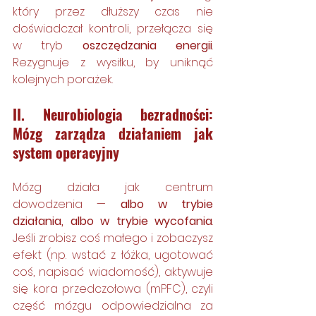
który przez dłuższy czas nie 
doświadczał kontroli, przełącza się 
w tryb 
oszczędzania energii
. 
Rezygnuje z wysiłku, by uniknąć 
kolejnych porażek.
II. Neurobiologia bezradności: 
Mózg zarządza działaniem jak 
system operacyjny
Mózg działa jak centrum 
dowodzenia — 
albo w trybie 
działania, albo w trybie wycofania
. 
Jeśli zrobisz coś małego i zobaczysz 
efekt (np. wstać z łóżka, ugotować 
coś, napisać wiadomość), aktywuje 
się kora przedczołowa (mPFC), czyli 
część mózgu odpowiedzialna za 