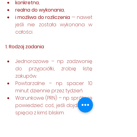
konkretna
,
realna do wykonania
,
i
możliwa do rozliczenia 
— nawet 
jeśli nie została wykonana w 
całości.
1. Rodzaj zadania
Jednorazowe – np. zadzwonię 
do przyjaciółki, zrobię listę 
zakupów.
Powtarzalne – np. spacer 10 
minut dziennie przez tydzień.
Warunkowe (PRN) – np. spróbuję 
powiedzieć coś, jeśli dojdzie do 
spięcia z kimś bliskim.
Samomonitoring – zapisuję, co 
robiłem danego dnia, co 
myślałem, co czułem.